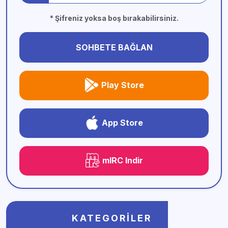
* Şifreniz yoksa boş bırakabilirsiniz.
SOHBETE BAĞLAN
Play Store
App Store
mIRC Indir
KATEGORILER