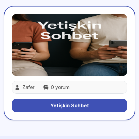
Zafer
0 yorum
Yetişkin Sohbet