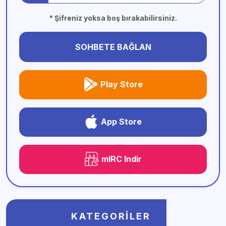
* Şifreniz yoksa boş bırakabilirsiniz.
SOHBETE BAĞLAN
Play Store
App Store
mIRC Indir
KATEGORILER